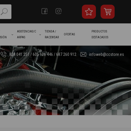
/
ASISTENCIAS/C
TIENDA /
PRODUCTOS
OFERTAS
ISIÓN
ARPAS
RACEWEAR
DESTACADOS
828 041 251 / 605 126 446 / 687 260 912
infoweb@ccstore.es