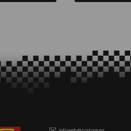
infoweb@ccstore.es