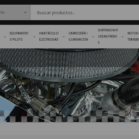
SUSPENSION/R
EQUIPAMIENT
HABITÁCULO/
CARROCERÍA /
MOTOR 
UEDAS/FRENO
O PILOTO
ELECTRICIDAD
ILUMINACIÓN
TRANSM
S
FAVORITOS