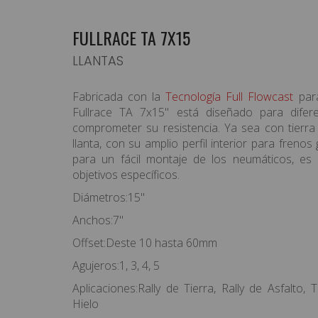
FULLRACE TA 7X15
LLANTAS
EQUIPAMIENTO PILOTO
Fabricada con la
Tecnología Full Flowcast
para
HABITÁCULO/ELECTRICIDAD
Fullrace TA 7x15" está diseñado para difere
CARROCERÍA / ILUMINACIÓN
comprometer su resistencia. Ya sea con tierra 
llanta, con su amplio perfil interior para freno
SUSPENSION/RUEDAS/FRENOS
para un fácil montaje de los neumáticos, es
objetivos específicos.
MOTOR / TRANSMISIÓN
Diámetros:15"
ASISTENCIAS/CARPAS
Anchos:7"
TIENDA / RACEWEAR
Offset:Deste 10 hasta 60mm
Agujeros:1, 3, 4, 5
OFERTAS
Aplicaciones:Rally de Tierra, Rally de Asfalto,
PRODUCTOS DESTACADOS
Hielo