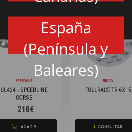
España
(Península y
Baleares)
SPEEDLINE
BRAID
SL434 - SPEEDLINE
FULLRACE TR 6X15
CORSE
218€
AÑADIR
CONSULTAR