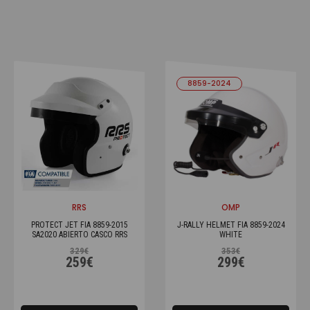
8859-2024
RRS
OMP
PROTECT JET FIA 8859-2015
J-RALLY HELMET FIA 8859-2024
SA2020 ABIERTO CASCO RRS
WHITE
329€
353€
259€
299€