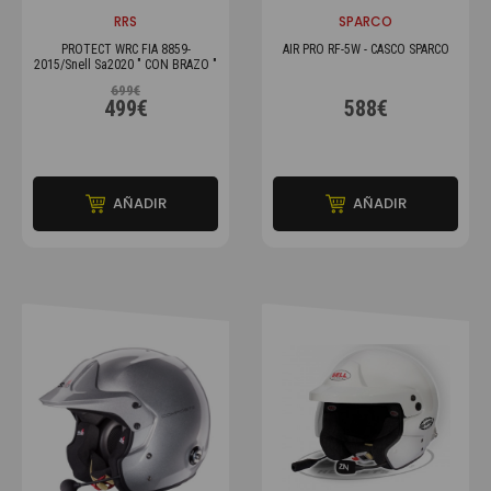
RRS
SPARCO
PROTECT WRC FIA 8859-
AIR PRO RF-5W - CASCO SPARCO
2015/Snell Sa2020 " CON BRAZO "
699€
499€
588€
AÑADIR
AÑADIR