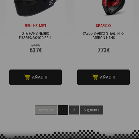
BELL HELMET
SPARCO
GT6 HANS NEGRO
CASCO SPARCO STEALTH RF
FIA8859/SA2020 BELL
CARBON HANS
749€
637€
773€
AÑADIR
AÑADIR
Anterior
1
2
Siguiente