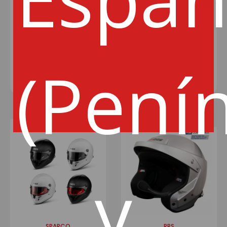
PROTECT WRC FIA 8859-
MAG TITANIUM S. HANS FIA8859
2015/Snell Sa2020 "SPORT "
430€
396€
368€
337€
(Pení
AÑADIR
AÑADIR
y
SPARCO
RRS