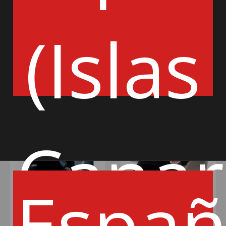
428€
379€
343€
349€
(Islas
AÑADIR
AÑADIR
Canar
Espa
RRS
BELL HELMET