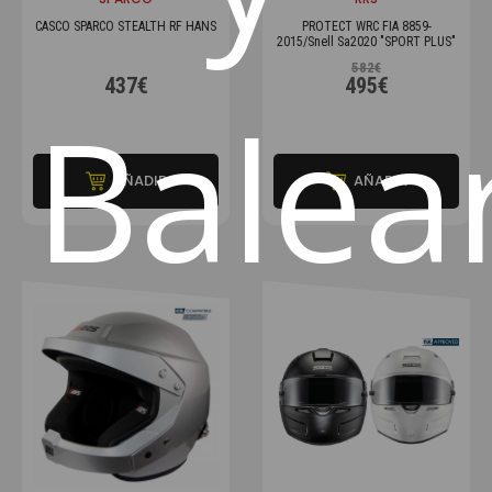
CASCO SPARCO STEALTH RF HANS
PROTECT WRC FIA 8859-
2015/Snell Sa2020 "SPORT PLUS"
582€
437€
495€
Balea
AÑADIR
AÑADIR