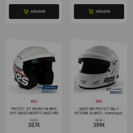
AÑADIR
AÑADIR
RRS
RRS
PROTECT JET NEGRO FIA 8859-
CASCO RRS PROTECT RALLY
2015 SA2020 ABIERTO CASCO RRS
INTEGRAL BLANCO - Homologado
FIA 8859-2015
329€
359€
307€
309€