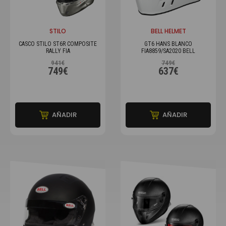
STILO
BELL HELMET
CASCO STILO ST6R COMPOSITE
GT6 HANS BLANCO
RALLY FIA
FIA8859/SA2020 BELL
941€
749€
749€
637€
AÑADIR
AÑADIR