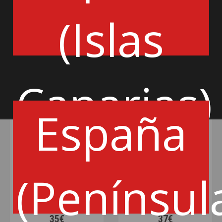
(Islas
AÑADIR
AÑADIR
Canarias)
España
(Penínsul
OBP
OBP
MANGUITO ALIMENTACIÓN
KIT BANJO 7/16UNF OBP + 2
TRENZADO OBP DEPÓSITO
ARANDELAS
930MM
35€
37€