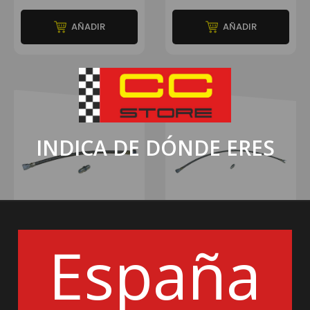
AÑADIR
AÑADIR
INDICA DE DÓNDE ERES
OBP
OBP
España
MANGUITO ALIMENTACIÓN
KIT MANGUITO TRENZADO CON
TRENZADO OBP DEPÓSITO
BANJO OBP 620MM
310MM
22€
28€