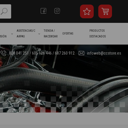
/
ASISTENCIAS/C
TIENDA /
PRODUCTOS
OFERTAS
ISIÓN
ARPAS
RACEWEAR
DESTACADOS
828 041 251 / 605 126 446 / 687 260 912
infoweb@ccstore.es