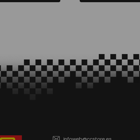
infoweb@ccstore.es