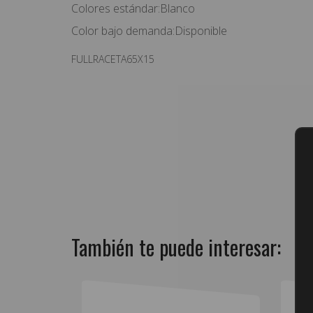
Colores estándar:Blanco
Color bajo demanda:Disponible
FULLRACETA65X15
También te puede interesar: