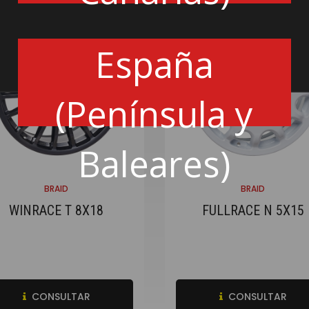
España
(Península y
Baleares)
BRAID
BRAID
WINRACE T 8X18
FULLRACE N 5X15
CONSULTAR
CONSULTAR