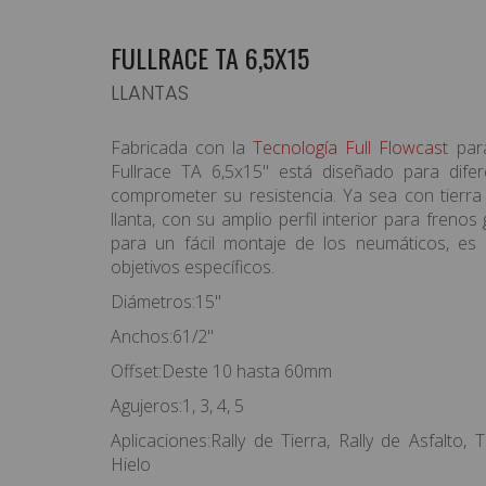
FULLRACE TA 6,5X15
LLANTAS
EQUIPAMIENTO PILOTO
Fabricada con la
Tecnología Full Flowcast
para
HABITÁCULO/ELECTRICIDAD
Fullrace TA 6,5x15" está diseñado para difer
CARROCERÍA / ILUMINACIÓN
comprometer su resistencia. Ya sea con tierra 
llanta, con su amplio perfil interior para freno
SUSPENSION/RUEDAS/FRENOS
para un fácil montaje de los neumáticos, es
objetivos específicos.
MOTOR / TRANSMISIÓN
Diámetros:15"
ASISTENCIAS/CARPAS
Anchos:61/2"
TIENDA / RACEWEAR
Offset:Deste 10 hasta 60mm
Agujeros:1, 3, 4, 5
OFERTAS
Aplicaciones:Rally de Tierra, Rally de Asfalto,
PRODUCTOS DESTACADOS
Hielo