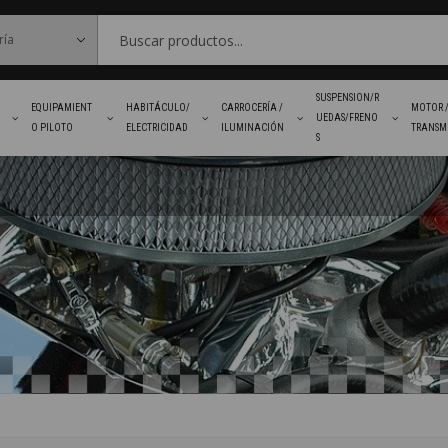
SUSPENSION/R
EQUIPAMIENT
HABITÁCULO/
CARROCERÍA /
MOTOR 
UEDAS/FRENO
O PILOTO
ELECTRICIDAD
ILUMINACIÓN
TRANSM
S
FAVORITOS