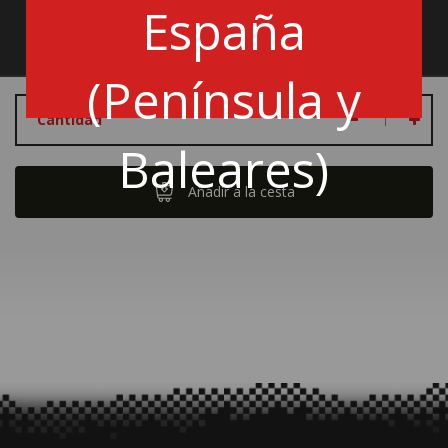
España
GT15PIÑA-5194
(Península y
Cantidad
Baleares)
Añadir a la cesta