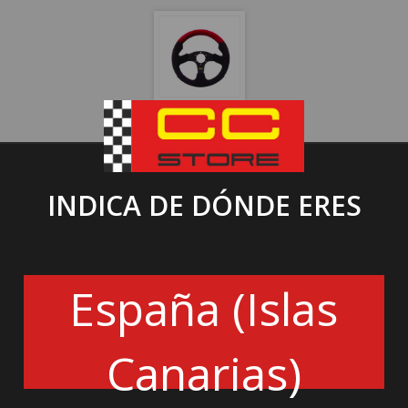
VOLANTE COCHE
89.00€
INDICA DE DÓNDE ERES
VOLANTE RRS
ESPECIFICACIONES
España (Islas
Diámetro : 320mm
Sección de la empuñadura: ovalada y preformada de
37x29 mm
Perforación : 6x70mm
Canarias)
Plato : Plano
Material de la empuñadura: piel bicolor negra y roja
Costuras : Negro