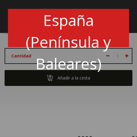
Radios: Aluminio negro
Franja de centrado : Ninguna
España
Se entrega con kit de bocina.
1026046023
(Península y
Cantidad
Baleares)
Añadir a la cesta