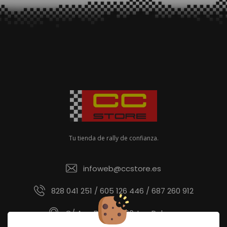
Tu tienda de rally de confianza.
infoweb@ccstore.es
828 041 251 / 605 126 446 / 687 260 912
C/ Ana Benítez 60, Las Palmas