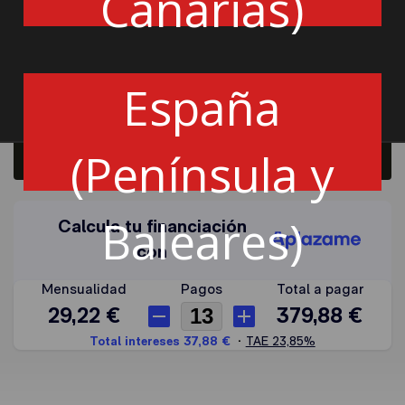
Canarias)
España
Cantidad
(Península y
Añadir a la cesta
Baleares)