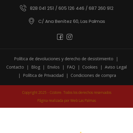
828 041 251 / 605 126 446 / 687 260 912
C/ Ana Benítez 60, Las Palmas
Política de devoluciones y derecho de desistimiento
|
Contacto
|
Blog
|
Envíos
|
FAQ
|
Cookies
|
Aviso Legal
|
Política de Privacidad
|
Condiciones de compra
Copyright 2025 - Ccstore. Todos los derechos reservados
Página realizada por
Web Las Palmas