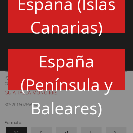
España (Islas
combinan comodidad y seguridad. .
Gracias a las nuevas técnicas de montaje y al NOMEX®
cada vez más avanzado, el traje RRS EVO3 ProLight® es
Canarias)
hasta 2 veces más ligero que un traje básico FIA al tiempo
que garantiza una protección óptima contra el fuego.
Ejemplo de peso para el traje de Franck PERERA (ex
piloto TOYOTA F1) íntegramente serigrafiado talla
España
M: 885 gramos
Este traje de gama alta también ha sido diseñado para
proporcionar a los pilotos la mayor facilidad posible con la
ayuda de piezas preformadas y tejidos elásticos
(Península y
colocados ergonómicamente.
GUÍA TALLA MONO RRS
Baleares)
3052016026WHXS
Formato:
XS
S
M
L
XL