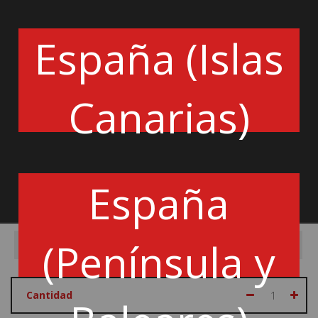
-
Ajuste preciso
– Puños ultraligeros en brazos y piernas.
-
Comodidad con HANS
– Correas de hombros planas
España (Islas
para un mejor ajuste.
-
Homologación FIA 8856-2018
– Seguridad garantizada.
SBRS0006B0K05048
Canarias)
Color:
España
Formato:
48
50
52
54
56
(Península y
58
60
62
64
66
Cantidad