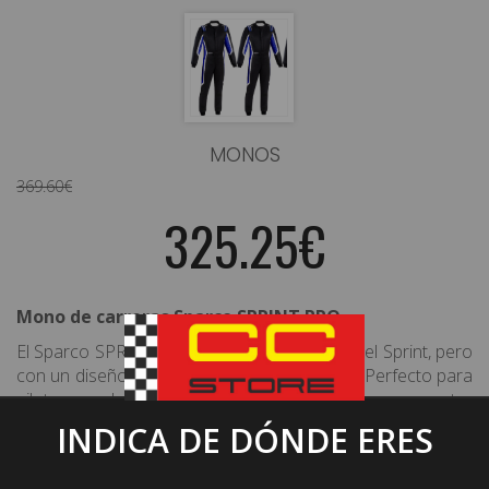
MONOS
369.60€
325.25€
Mono de carreras Sparco SPRINT PRO
El Sparco SPRINT PRO mantiene la calidad del Sprint, pero
con un diseño tricolor moderno y renovado. Perfecto para
pilotos que buscan estilo y rendimiento sin comprometer
el precio.
INDICA DE DÓNDE ERES
-
Máxima movilidad
– Inserciones elásticas para mayor
flexibilidad.