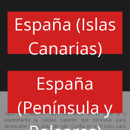
gama de carburantes y refrigerantes, incluyendo gasolina,
diésel, nitrometano, aceite y productos refrigerantes. Su
España (Islas
versatilidad lo convierte en una elección confiable para
diversas aplicaciones.
Rango de Temperatura Amplio:
Con una
impresionante capacidad para funcionar en temperaturas
Canarias)
que van desde -49°C hasta +150°C, este tubo garantiza
un rendimiento estable en cualquier condición climática,
desde las noches heladas hasta los días abrasadores.
Dimensiones Óptimas:
Con un diámetro interior de
11.12 mm y un diámetro exterior de 16.28 mm, este tubo
proporciona un flujo de líquido suave y sin restricciones,
España
asegurando un rendimiento óptimo en tu vehículo.
Fácil de Adaptar:
Con un radio de curvatura de 88.9
mm, este tubo es fácil de manipular y adaptar a diversas
configuraciones de instalación. Su flexibilidad facilita su
(Península y
montaje en diferentes partes del vehículo, ofreciendo
comodidad durante el proceso de instalación.
Opta por nuestro Tubo de Nitrilo de la Serie N y
experimenta la calidad superior que necesitas para
destacarte en la pista de rally. Confía en este tubo para