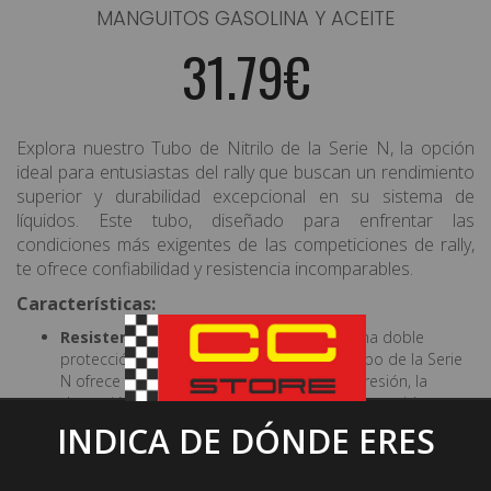
MANGUITOS GASOLINA Y ACEITE
31.79€
Explora nuestro Tubo de Nitrilo de la Serie N, la opción
ideal para entusiastas del rally que buscan un rendimiento
superior y durabilidad excepcional en su sistema de
líquidos. Este tubo, diseñado para enfrentar las
condiciones más exigentes de las competiciones de rally,
te ofrece confiabilidad y resistencia incomparables.
Características:
Resistencia Reforzada:
Equipado con una doble
protección de acero inoxidable, nuestro tubo de la Serie
N ofrece una resistencia excepcional a la presión, la
depresión y los impactos externos. Está construido para
soportar las condiciones más rigurosas en la pista de
INDICA DE DÓNDE ERES
rally.
Compatibilidad Versátil:
Gracias a su composición
interna de nitrilo, este tubo es compatible con una amplia