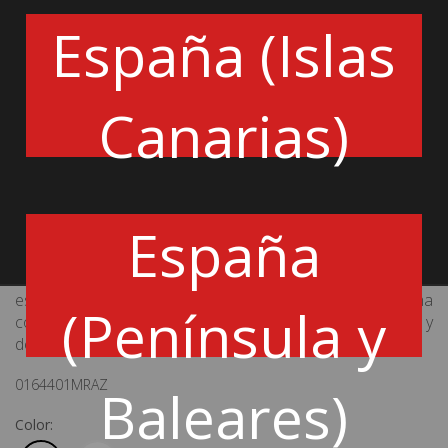
Estilo y funcionalidad:
Diseñada con las clásicas rayas
España (Islas
de Martini en las correas de los hombros y en la parte
frontal, esta mochila es una declaración de estilo.
Comodidad superior:
Equipada con correas de hombro
ajustables y doble acolchado Sparco, brinda un
Canarias)
transporte ergonómico y cómodo.
Alta visibilidad:
Dos bolsillos frontales con detalles
reflectantes aseguran una visibilidad óptima, mientras que
el asa superior acolchada ofrece un agarre cómodo.
Organización inteligente:
Con un amplio bolsillo
interno y un compartimento elástico de 15", es perfecta
España
para almacenar de forma segura una computadora
portátil y otros dispositivos.
La mochila Sparco Martini Racing Stage no solo combina
estilo icónico, sino que también garantiza la máxima
(Península y
comodidad y funcionalidad para tus eventos de rally y
deportes de motor.
0164401MRAZ
Baleares)
Color: