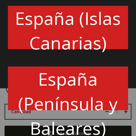
Múltiples compartimentos internos con bolsillos de
España (Islas
almacenamiento de documentos separados con cierres
de cremallera. La bolsa es perfecta para usar durante los
fines de semana de carrera y es ideal para llevar a bordo
como equipaje de mano.
Canarias)
Dimensiones: 25 x 55 x 40 cm
Peso: 3 kg
016438NRRS
España
Color:
(Península y
Cantidad
Baleares)
Añadir a la cesta