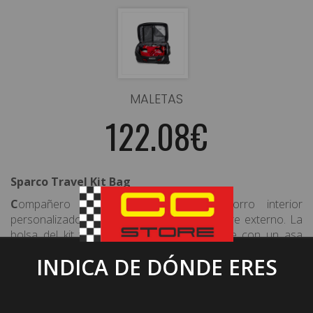
MALETAS
122.08€
Sparco Travel Kit Bag
C
ompañero de viaje ideal con un forro interior
personalizado de Sparco y un porta nombre externo. La
bolsa del kit tiene ruedas reforzadas, base con un asa
retráctil para facilitar la maniobrabilidad.
INDICA DE DÓNDE ERES
Tela de acolchado estilo poliéster resistente al agua 600
Cierre de doble cinturón de seguridad ajustable.
55 litros de capacidad