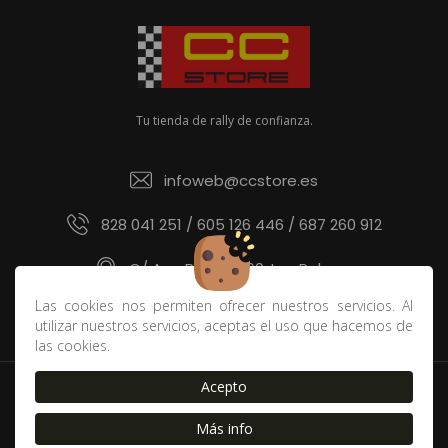
Tu tienda de rally de confianza.
infoweb@ccstore.es
828 041 251 / 605 126 446 / 687 260 912
C/ Ana Benítez 60, Las Palmas
Las cookies nos permiten ofrecer nuestros servicios. Al
utilizar nuestros servicios, aceptas el uso que hacemos de
las cookies.
Acepto
Política de devoluciones y derecho de desistimiento
|
Contacto
|
Blog
|
Envíos
|
FAQ
|
Cookies
|
Aviso Legal
Más info