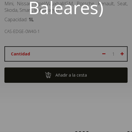
Baleares)
Mini, Nissan, Opel/Vauxhall/GM, Porsche, Renault, Seat,
Skoda, Smart, Volkswagen
Capacidad:
1L
CAS-EDGE-0W40-1
Cantidad
Añadir a la cesta