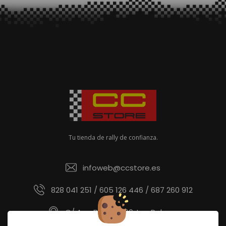
Tu tienda de rally de confianza.
infoweb@ccstore.es
828 041 251 / 605 126 446 / 687 260 912
C/ Ana Benítez 60, Las Palmas