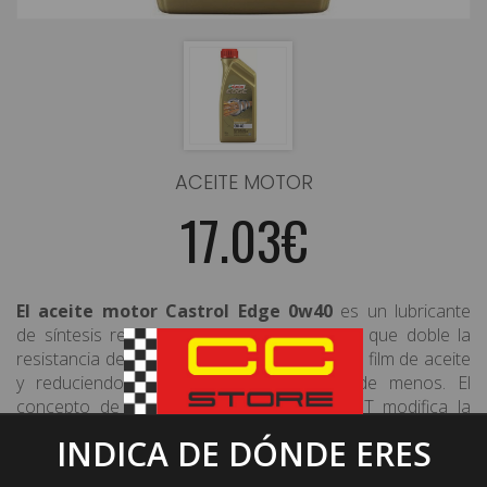
ACEITE MOTOR
17.03€
El aceite motor Castrol Edge 0w40
es un lubricante
de síntesis reforzado por
TITANIUM FST
que doble la
resistancia del film, limitando las rupturas del film de aceite
y reduciendo las fricciones hasta 15% de menos. El
concepto de los productos TITANIUM FST modifica la
estructura del lubricante cuando está sometido a las
INDICA DE DÓNDE ERES
presiones extremas.