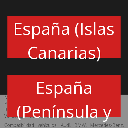
La utilización del aceite Castrol permite:
- optimizar los rendimientos del motor a largo o corto
plazo
España (Islas
- reducir la creación de depósitos para optimizar la
reactividad del motor
- dar un excelente nicel de protección en una amplia gama
de temperaturas
Canarias)
- mantener un funcionamiento eficaz
Especificaciones
:
ACEA C3
API SN
BMW Longlife-04
España
dexos2®
Meets Fiat 9.55535-S2
MB-approval 229.31 / 229.51
(Península y
Porsche A40
Renault RN 0700 / RN 0710
Volkswagen 502 00 / 505 00
Compatibilidad vehículos: Audi, BMW, Mercedes-Benz,