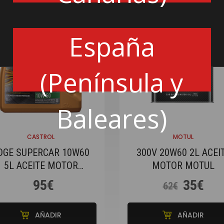
España
(Península y
Baleares)
CASTROL
MOTUL
DGE SUPERCAR 10W60
300V 20W60 2L ACEI
5L ACEITE MOTOR
MOTOR MOTUL
CASTROL
95€
35€
62€
AÑADIR
AÑADIR