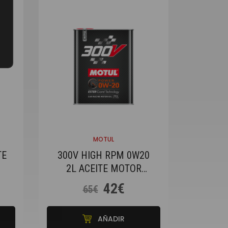
MOTUL
TE
300V HIGH RPM 0W20
2L ACEITE MOTOR
MOTUL
42€
65€
AÑADIR