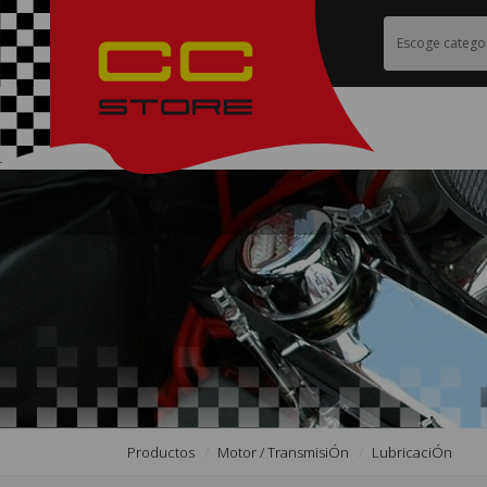
Productos
Motor / TransmisiÓn
LubricaciÓn