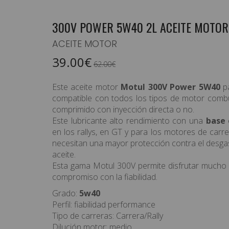
300V POWER 5W40 2L ACEITE MOTO
ACEITE MOTOR
EQUIPAMIENTO PILOTO
39.00€
62.00€
HABITÁCULO/ELECTRICIDAD
Este aceite motor
Motul 300V Power 5W40
pa
CARROCERÍA / ILUMINACIÓN
compatible con todos los tipos de motor combus
comprimido con inyección directa o no.
SUSPENSION/RUEDAS/FRENOS
Este lubricante alto rendimiento con una
base 
en los rallys, en GT y para los motores de carre
MOTOR / TRANSMISIÓN
necesitan una mayor protección contra el desgas
ASISTENCIAS/CARPAS
aceite.
Esta gama Motul 300V permite disfrutar mucho d
TIENDA / RACEWEAR
compromiso con la fiabilidad.
Grado:
5w40
OFERTAS
Perfil: fiabilidad performance
PRODUCTOS DESTACADOS
Tipo de carreras: Carrera/Rally
Dilución motor: medio