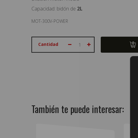
Capacidad: bidón de
2L
MOT-300V-POWER
Cantidad
También te puede interesar: