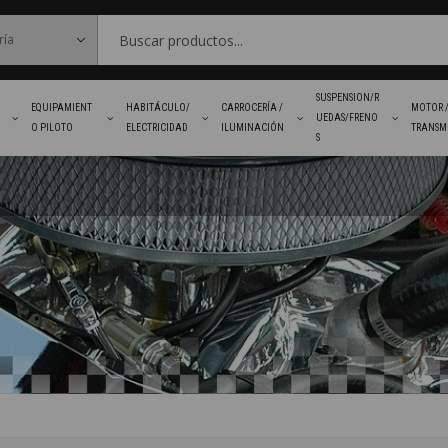
SUSPENSION/R
EQUIPAMIENT
HABITÁCULO/
CARROCERÍA /
MOTOR 
UEDAS/FRENO
O PILOTO
ELECTRICIDAD
ILUMINACIÓN
TRANSM
S
FAVORITOS