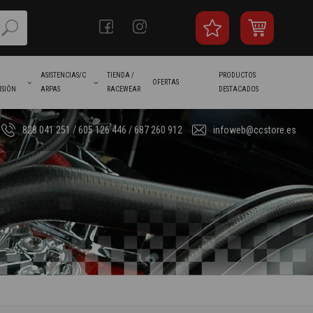
/
ASISTENCIAS/C
TIENDA /
PRODUCTOS
OFERTAS
ISIÓN
ARPAS
RACEWEAR
DESTACADOS
828 041 251 / 605 126 446 / 687 260 912
infoweb@ccstore.es