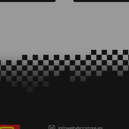
infoweb@ccstore.es