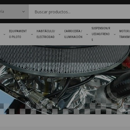
SUSPENSION/R
EQUIPAMIENT
HABITÁCULO/
CARROCERÍA /
MOTOR 
UEDAS/FRENO
O PILOTO
ELECTRICIDAD
ILUMINACIÓN
TRANSM
S
FAVORITOS