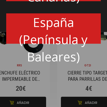
España
(Península y
Baleares)
RRS
GT2I
ENCHUFE ELÉCTRICO
CIERRE TIPO TARGE
IMPERMEABLE DE
PARA PARRILLAS D
CARRIL DE FARO DE 3
FAROS + BOTÓN
20€
4€
POLOS
AÑADIR
AÑADIR