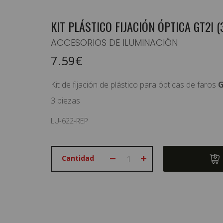
KIT PLÁSTICO FIJACIÓN ÓPTICA GT2I (
ACCESORIOS DE ILUMINACIÓN
EQUIPAMIENTO PILOTO
7.59€
HABITÁCULO/ELECTRICIDAD
Kit de fijación de plástico para ópticas de faros
G
CARROCERÍA / ILUMINACIÓN
3 piezas
SUSPENSION/RUEDAS/FRENOS
LU-622-REP
MOTOR / TRANSMISIÓN
ASISTENCIAS/CARPAS
Cantidad
TIENDA / RACEWEAR
OFERTAS
PRODUCTOS DESTACADOS