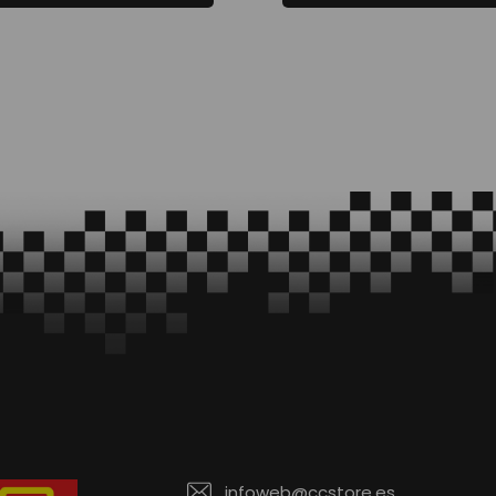
infoweb@ccstore.es