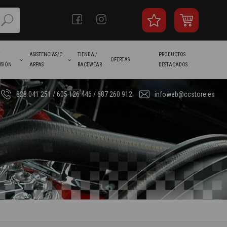
/
ASISTENCIAS/C
TIENDA /
PRODUCTOS
OFERTAS
ISIÓN
ARPAS
RACEWEAR
DESTACADOS
828 041 251 / 605 126 446 / 687 260 912
infoweb@ccstore.es