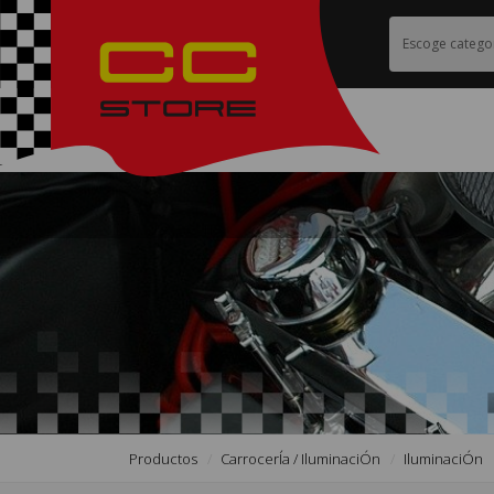
Productos
CarrocerÍa / IluminaciÓn
IluminaciÓn