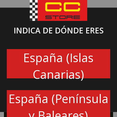
INDICA DE DÓNDE ERES
ACCESORIOS DE EXTINCIÓN
6.96€
España (Islas
Conexión recta (empalme de 1/8 ").
Canarias)
CD00395A02
España (Península
Cantidad
y Baleares)