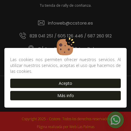
Tu tienda de rally de confianza.
infoweb@ccstore.es
828 041 251 / 605 126 446 / 687 260 912
C/ Ana Benítez 60, Las Palmas
Las cookies nos permiten ofrecer nuestros servicios. Al
utilizar nuestros servicios, aceptas el uso que hacemos de
las cookies.
Acepto
Política de devoluciones y derecho de desistimiento
|
Contacto
|
Blog
|
Envíos
|
FAQ
|
Cookies
|
Aviso Legal
Más info
|
Política de Privacidad
|
Condiciones de compra
Copyright 2025 - Ccstore. Todos los derechos reservados
Página realizada por
Web Las Palmas