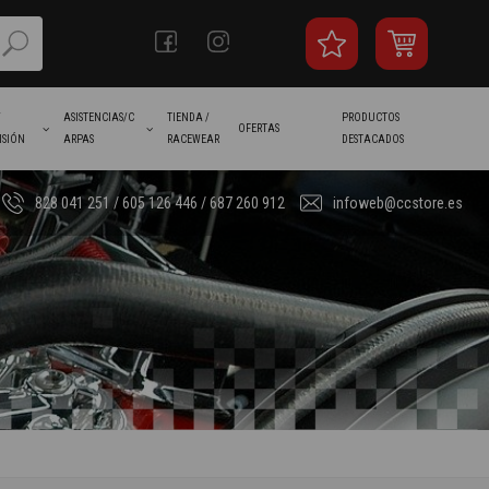
/
ASISTENCIAS/C
TIENDA /
PRODUCTOS
OFERTAS
ISIÓN
ARPAS
RACEWEAR
DESTACADOS
828 041 251 / 605 126 446 / 687 260 912
infoweb@ccstore.es