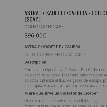
ASTRA F/ KADETT E/CALIBRA - COLEC
ESCAPE
EQUIPAMIENTO PILOTO
COLECTOR ESCAPE
HABITÁCULO/ELECTRICIDAD
396.00€
CARROCERÍA / ILUMINACIÓN
ASTRA F / KADETT E / CALIBRA
SUSPENSION/RUEDAS/FRENOS
COLECTOR IN ACERO INOXIDABLE
MOTOR / TRANSMISIÓN
Descripción:
Potencia tu Opel Astra F, Kadett E o Calibra c
ASISTENCIAS/CARPAS
de Acero Inoxidable. Diseñado para mejorar el
colector optimiza el flujo de gases de escape,
TIENDA / RACEWEAR
más rápida y una mayor potencia en cada aceler
OFERTAS
¿Para qué sirve un Colector de Escape?
PRODUCTOS DESTACADOS
Un colector de escape mejora el flujo de gases 
motor respire mejor. Esto se traduce en un 