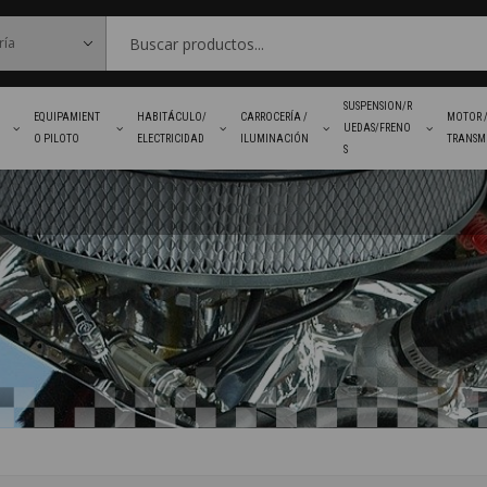
SUSPENSION/R
EQUIPAMIENT
HABITÁCULO/
CARROCERÍA /
MOTOR 
UEDAS/FRENO
O PILOTO
ELECTRICIDAD
ILUMINACIÓN
TRANSM
S
FAVORITOS