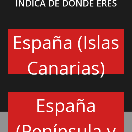
INDICA DE DÓNDE ERES
Añadir a la cesta
España (Islas
Canarias)
España
(Península y