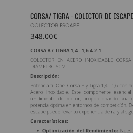
CORSA/ TIGRA - COLECTOR DE ESCAP
COLECTOR ESCAPE
EQUIPAMIENTO PILOTO
348.00€
HABITÁCULO/ELECTRICIDAD
CORSA B / TIGRA 1,4 - 1,6 4-2-1
CARROCERÍA / ILUMINACIÓN
COLECTOR EN ACERO INOXIDABLE CORSA B 
SUSPENSION/RUEDAS/FRENOS
DIÁMETRO 5CM
Descripción:
MOTOR / TRANSMISIÓN
Potencia tu Opel Corsa B y Tigra 1,4 - 1,6 con 
ASISTENCIAS/CARPAS
Acero Inoxidable. Este componente esencial m
rendimiento del motor, proporcionando una 
TIENDA / RACEWEAR
potencia óptima en entornos de competición. 
escape puede llevar tu experiencia de rally al sigu
OFERTAS
Características:
PRODUCTOS DESTACADOS
Optimización del Rendimiento:
Nuestr