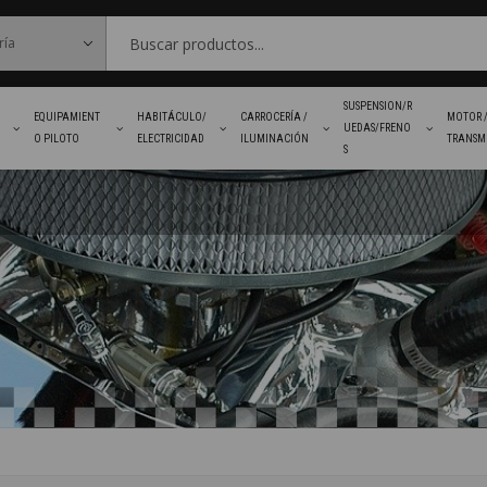
SUSPENSION/R
EQUIPAMIENT
HABITÁCULO/
CARROCERÍA /
MOTOR 
UEDAS/FRENO
O PILOTO
ELECTRICIDAD
ILUMINACIÓN
TRANSM
S
FAVORITOS