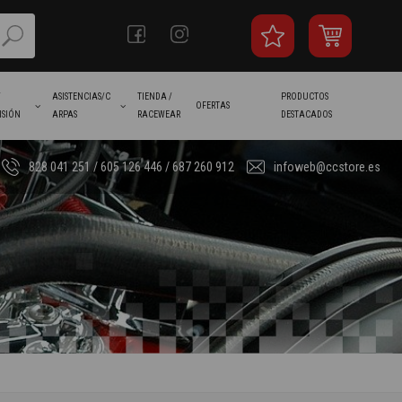
/
ASISTENCIAS/C
TIENDA /
PRODUCTOS
OFERTAS
ISIÓN
ARPAS
RACEWEAR
DESTACADOS
828 041 251 / 605 126 446 / 687 260 912
infoweb@ccstore.es