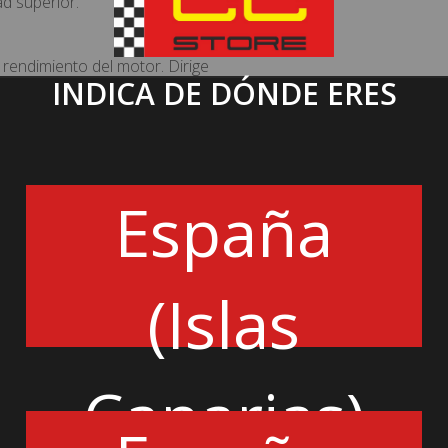
ad superior.
 rendimiento del motor. Dirige
INDICA DE DÓNDE ERES
ciente, mejorando el flujo de
e calidad como el nuestro es
España
Añadir a la cesta
(Islas
Canarias)