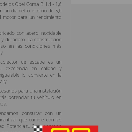
odelos Opel Corsa B 1,4 - 1,6
on un diámetro interno de 5,0
el motor para un rendimiento
ricado con acero inoxidable
te y duradero. La construcción
luso en las condiciones más
y.
colector de escape es un
u excelencia en calidad y
nigualable lo convierte en la
lly.
ecesarios para una instalación
drás potenciar tu vehículo en
nza.
mendamos consultar con un
arantizar que cumple con las
ad. Potencia tu Opel y domina