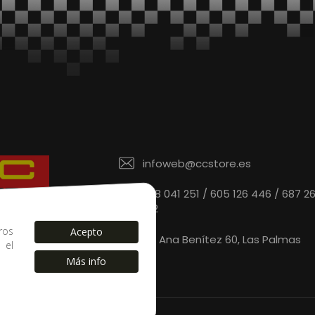
infoweb@ccstore.es
828 041 251 / 605 126 446 / 687 2
912
 de confianza.
ros
Acepto
C/ Ana Benítez 60, Las Palmas
s el
Más info