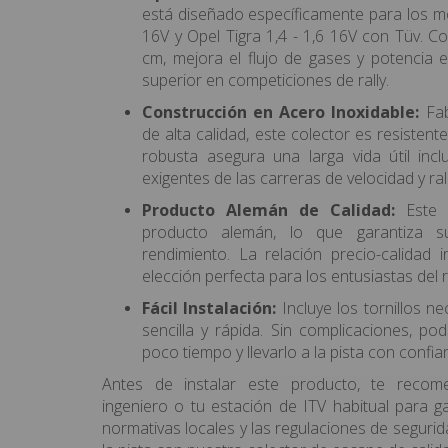
está diseñado específicamente para los m
16V y Opel Tigra 1,4 - 1,6 16V con Tüv. C
cm, mejora el flujo de gases y potencia 
superior en competiciones de rally.
Construcción en Acero Inoxidable:
Fab
de alta calidad, este colector es resisten
robusta asegura una larga vida útil inc
exigentes de las carreras de velocidad y rall
Producto Alemán de Calidad:
Este 
producto alemán, lo que garantiza s
rendimiento. La relación precio-calidad i
elección perfecta para los entusiastas del ra
Fácil Instalación:
Incluye los tornillos n
sencilla y rápida. Sin complicaciones, po
poco tiempo y llevarlo a la pista con confia
Antes de instalar este producto, te reco
ingeniero o tu estación de ITV habitual para g
normativas locales y las regulaciones de segurid