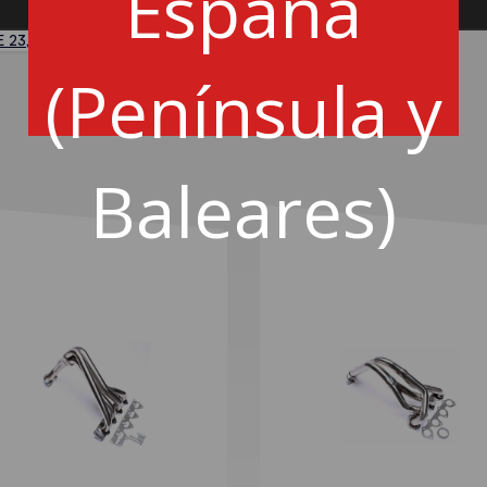
España
(Península y
Baleares)