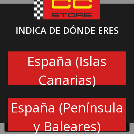
HERRAMIENTA TALLER
14.00€
INDICA DE DÓNDE ERES
Característica
6 unidades
España (Islas
No se ventden por separado
Diseño compacto y resistente
No requiere cambiar la punta
Canarias)
THT250606
España (Península
Cantidad
y Baleares)
Añadir a la cesta