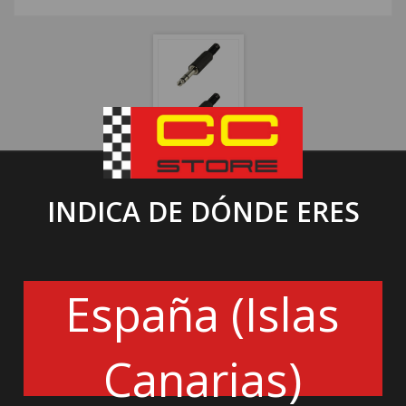
CASCO DE ENLACE
155.15€
INDICA DE DÓNDE ERES
Auriculares de nivel de entrada,
con micrófono Electret Noise Cancelling,
España (Islas
Conector jack estéreo macho de 6,35 mm y cable
enrollado .
6200001
Canarias)