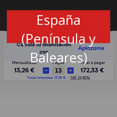
Cantidad
España
Añadir a la cesta
(Península y
Baleares)