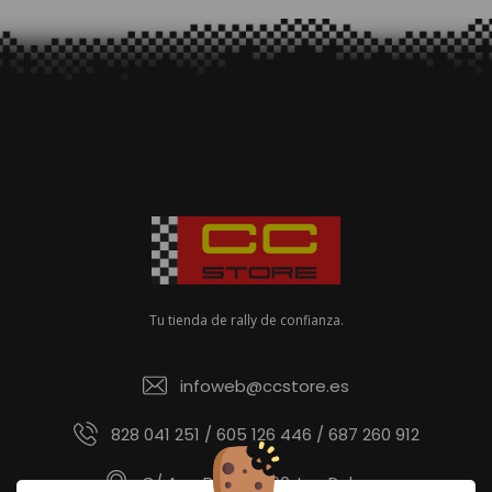
Tu tienda de rally de confianza.
infoweb@ccstore.es
828 041 251 / 605 126 446 / 687 260 912
C/ Ana Benítez 60, Las Palmas