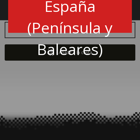
España
6300023
(Península y
Cantidad
Baleares)
Añadir a la cesta