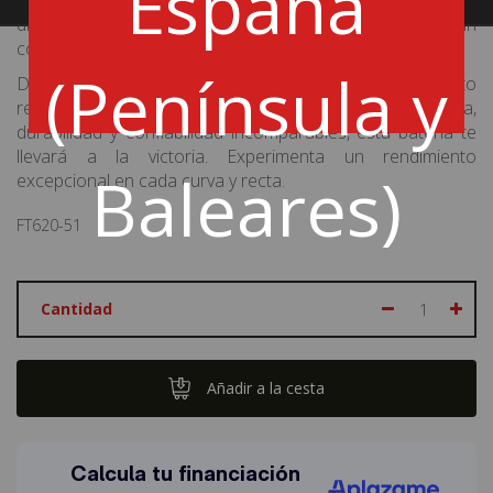
España
perfectamente a una variedad de vehículos de rally. Su
diseño compacto y resistente asegura una instalación sin
complicaciones y un ajuste perfecto en tu coche.
(Península y
Descubre el poder de una batería de coche de alto
rendimiento en tu competición de rally. Con potencia,
durabilidad y confiabilidad incomparables, esta batería te
llevará a la victoria. Experimenta un rendimiento
Baleares)
excepcional en cada curva y recta.
FT620-51
Cantidad
Añadir a la cesta