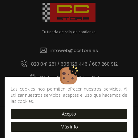
Tu tienda de rally de confianza.
infoweb@ccstore.es
828 041 251 / 605 126 446 / 687 260 912
C/ Ana Benítez 60, Las Palmas
Las cookies nos permiten ofrecer nuestros servicios. Al
utilizar nuestros servicios, aceptas el uso que hacemos de
las cookies.
Acepto
Política de devoluciones y derecho de desistimiento
|
Contacto
|
Blog
|
Envíos
|
FAQ
|
Cookies
|
Aviso Legal
Más info
|
Política de Privacidad
|
Condiciones de compra