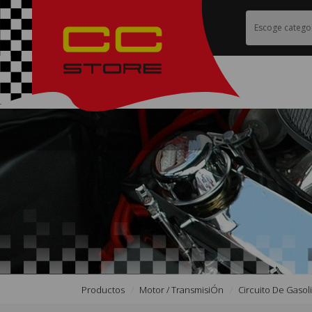
Productos
Motor / TransmisiÓn
Circuito De Gasol