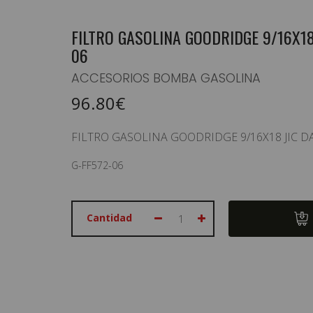
FILTRO GASOLINA GOODRIDGE 9/16X18
06
EQUIPAMIENTO PILOTO
ACCESORIOS BOMBA GASOLINA
HABITÁCULO/ELECTRICIDAD
96.80€
CARROCERÍA / ILUMINACIÓN
FILTRO GASOLINA GOODRIDGE 9/16X18 JIC D
SUSPENSION/RUEDAS/FRENOS
G-FF572-06
MOTOR / TRANSMISIÓN
ASISTENCIAS/CARPAS
Cantidad
TIENDA / RACEWEAR
OFERTAS
PRODUCTOS DESTACADOS