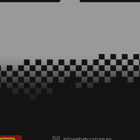
infoweb@ccstore.es