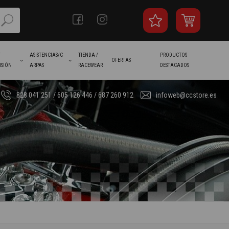
/
ASISTENCIAS/C
TIENDA /
PRODUCTOS
OFERTAS
ISIÓN
ARPAS
RACEWEAR
DESTACADOS
828 041 251 / 605 126 446 / 687 260 912
infoweb@ccstore.es