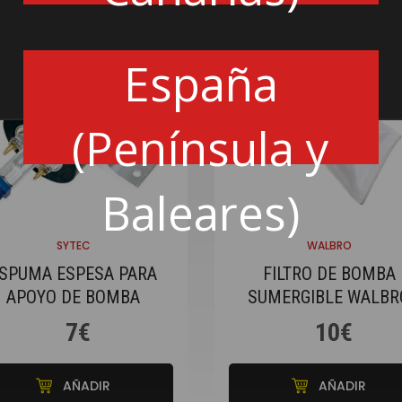
España
(Península y
Baleares)
SYTEC
WALBRO
SPUMA ESPESA PARA
FILTRO DE BOMBA
APOYO DE BOMBA
SUMERGIBLE WALBR
DE 11 MM
7€
10€
AÑADIR
AÑADIR