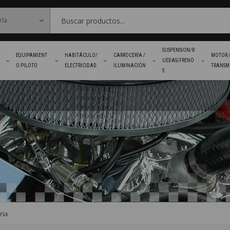
SUSPENSION/R
EQUIPAMIENT
HABITÁCULO/
CARROCERÍA /
MOTOR 
UEDAS/FRENO
O PILOTO
ELECTRICIDAD
ILUMINACIÓN
TRANSM
S
FAVORITOS
ina