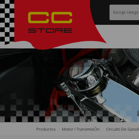
Productos
Motor / TransmisiÓn
Circuito De Gasol