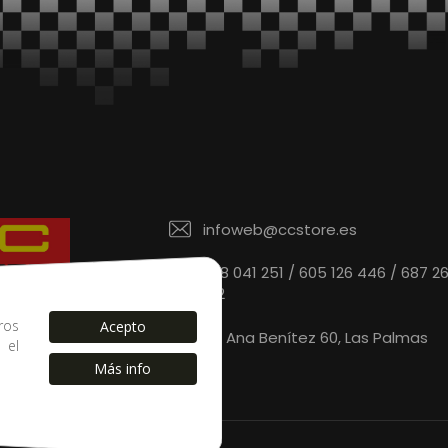
infoweb@ccstore.es
828 041 251 / 605 126 446 / 687 2
912
 de confianza.
ros
Acepto
C/ Ana Benítez 60, Las Palmas
s el
Más info