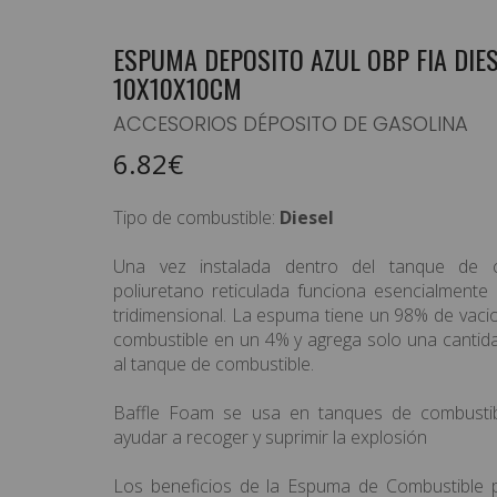
ESPUMA DEPOSITO AZUL OBP FIA DIE
10X10X10CM
EQUIPAMIENTO PILOTO
ACCESORIOS DÉPOSITO DE GASOLINA
HABITÁCULO/ELECTRICIDAD
6.82€
CARROCERÍA / ILUMINACIÓN
Tipo de combustible:
Diesel
SUSPENSION/RUEDAS/FRENOS
Una vez instalada dentro del tanque de 
MOTOR / TRANSMISIÓN
poliuretano reticulada funciona esencialment
tridimensional. La espuma tiene un 98% de vaci­
ASISTENCIAS/CARPAS
combustible en un 4% y agrega solo una cantida
al tanque de combustible.
TIENDA / RACEWEAR
Baffle Foam se usa en tanques de combustibl
OFERTAS
ayudar a recoger y suprimir la explosión
PRODUCTOS DESTACADOS
Los beneficios de la Espuma de Combustible 