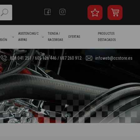
/
ASISTENCIAS/C
TIENDA /
PRODUCTOS
OFERTAS
ISIÓN
ARPAS
RACEWEAR
DESTACADOS
828 041 251 / 605 126 446 / 687 260 912
infoweb@ccstore.es