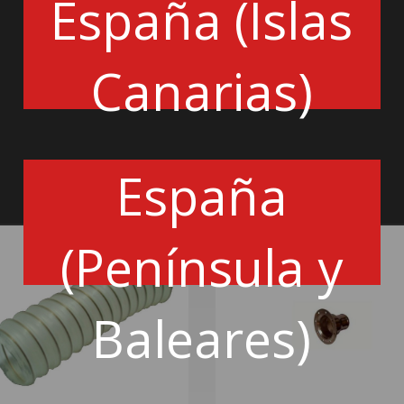
España (Islas
Añadir a la cesta
Canarias)
España
(Península y
Baleares)