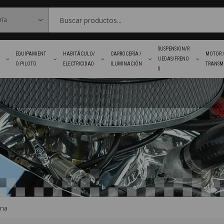
SUSPENSION/R
EQUIPAMIENT
HABITÁCULO/
CARROCERÍA /
MOTOR 
UEDAS/FRENO
O PILOTO
ELECTRICIDAD
ILUMINACIÓN
TRANSM
S
FAVORITOS
ina