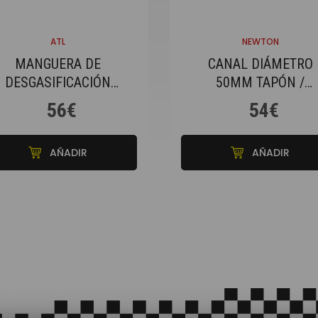
ATL
NEWTON
MANGUERA DE
CANAL DIÁMETRO
DESGASIFICACIÓN
50MM TAPÓN /
IGERA ATL DIÁMETRO
TRAMPILLA TANQU
56€
54€
38 MM
GASOLINA AERO 40
AÑADIR
AÑADIR