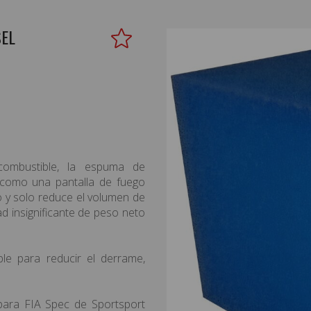
SEL
combustible, la espuma de
e como una pantalla de fuego
o y solo reduce el volumen de
d insignificante de peso neto
e para reducir el derrame,
para FIA Spec de Sportsport