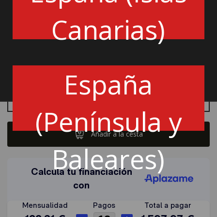
Conexión macho: 2 conexiones gasolina Dash 6
Vuelco Dash 6
Canarias)
Salida de purga: Dash 6
Dimensiones:
639x639x426mm
ATL-SA-AA-170
España
Cantidad
(Península y
Añadir a la cesta
Baleares)