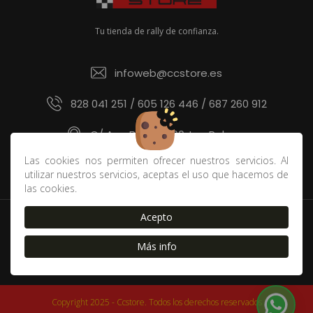
Tu tienda de rally de confianza.
infoweb@ccstore.es
828 041 251 / 605 126 446 / 687 260 912
C/ Ana Benítez 60, Las Palmas
Las cookies nos permiten ofrecer nuestros servicios. Al
utilizar nuestros servicios, aceptas el uso que hacemos de
las cookies.
Acepto
Política de devoluciones y derecho de desistimiento
|
Contacto
|
Blog
|
Envíos
|
FAQ
|
Cookies
|
Aviso Legal
Más info
|
Política de Privacidad
|
Condiciones de compra
Copyright 2025 - Ccstore. Todos los derechos reservados