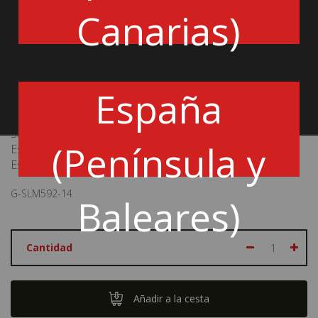
ventilador). Así, lo habra ninguna incidencia en el
Canarias)
enfriamiento del agua.
Número de filas:
14
Longitud matriz:
592mm
Longitud total:
662mm
Altura matiz:
122mm
España
Altura total:
136mm
Peso:
2kg
Salidas hembras:
M22x150
(Península y
Espesor matriz:
31mm
Espesor total:
40mm
G-SLM592-14
Baleares)
Cantidad
Añadir a la cesta