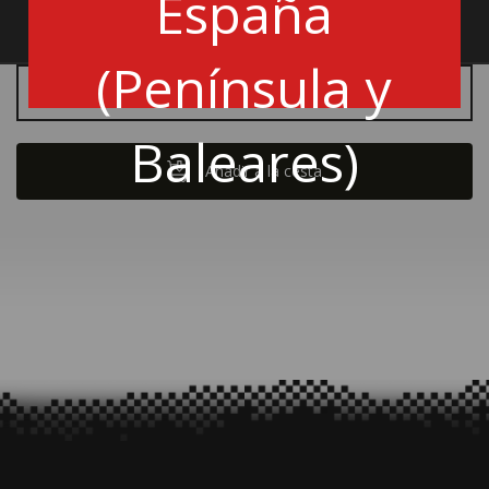
España
V3C18
(Península y
Cantidad
Baleares)
Añadir a la cesta