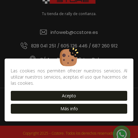
Tu tienda de rally de confianza.
infoweb@ccstore.es
828 041 251 / 605 126 446 / 687 260 912
C/ Ana Benítez 60, Las Palmas
Las cookies nos permiten ofrecer nuestros servicios. Al
utilizar nuestros servicios, aceptas el uso que hacemos de
las cookies.
Acepto
Política de devoluciones y derecho de desistimiento
|
Contacto
|
Blog
|
Envíos
|
FAQ
|
Cookies
|
Aviso Legal
Más info
|
Política de Privacidad
|
Condiciones de compra
Copyright 2025 - Ccstore. Todos los derechos reservados