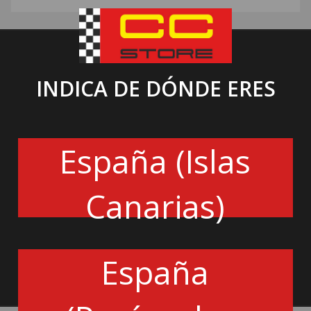
INDICA DE DÓNDE ERES
ACCESORIOS ASIENTOS
27.29€
España (Islas
Canarias)
Adaptador de goma para hc / 913 kit de enfriamiento.
HC/919/R
España
Cantidad