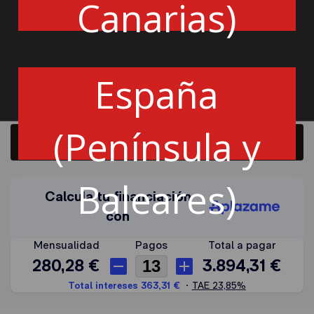
Canarias)
Tapizado en velour y Airnet.
HA00817A01071
España
Cantidad
(Península y
Añadir a la cesta
Baleares)