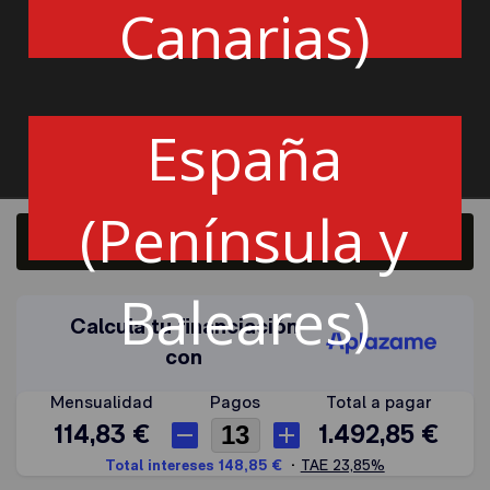
FIA AS/J: Si
Canarias)
OPEL ASCONA B
Todos - 1975_1981
00723146
España
Cantidad
(Península y
Añadir a la cesta
Baleares)