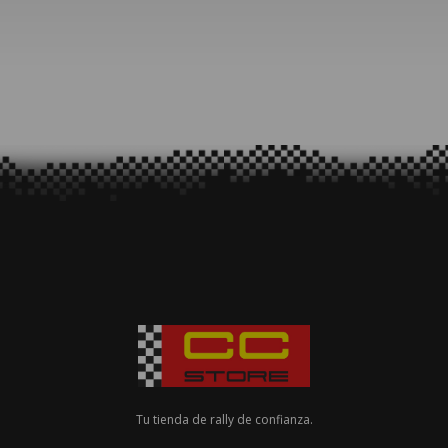
Tu tienda de rally de confianza.