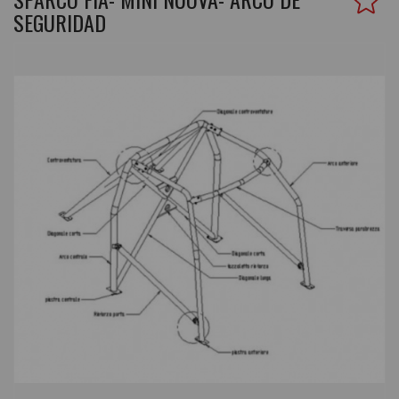
SEGURIDAD