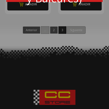
AÑADIR
AÑADIR
Anterior
...
2
3
Siguiente