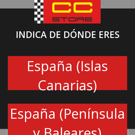
INDICA DE DÓNDE ERES
España (Islas
Canarias)
SPEEDLINE
SPEEDLINE
2013C FLOW FORMED -
2120 TURINI ESPECÍFICOS RALLY 2
SPEEDLINE CORSE
- SPEEDLINE CORSE
España (Península
342€
342€
y Baleares)